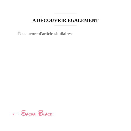
A DÉCOUVRIR ÉGALEMENT
Pas encore d'article similaires
Navigation
←
Sacha Black
Article