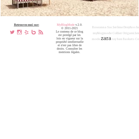
Retrouvez-moi sur:
MyBlogMode
v.2.0.
Roseanna
Sac Jerôme Dreyfuss
h
© 2011-2021
a
x
h
V
,
Le contenu de ce blog
myblogmode
Collier Origami Je
est protégé par les
zara
lois en vigueur sur la
mode
ray ban
Baskets Co
propriété intellectuelle
et n'est pas libre de
droits. Consulter les
mentions légales.