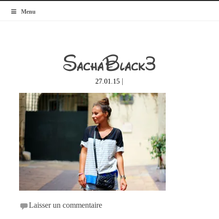
MyBlogMode
Menu
SachaBlack3
|
27.01.15
Laisser un commentaire