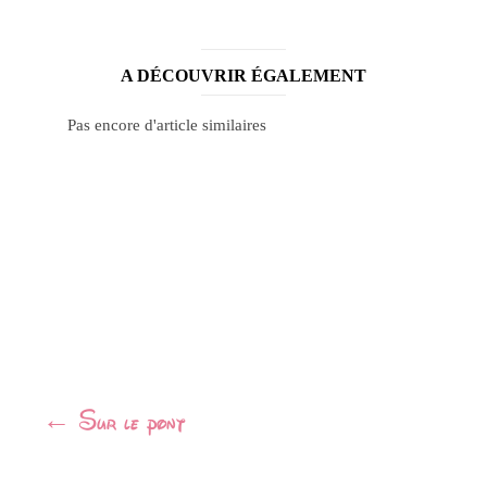
A DÉCOUVRIR ÉGALEMENT
Pas encore d'article similaires
Navigation
←
Sur le pont
Article