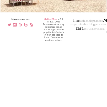
Retrouvez-moi sur:
MyBlogMode
v.2.0.
M
hm
fashionblog
Sandro
© 2011-2021
a
x
h
V
,
Le contenu de ce blog
fashionblogger
Dreyfuss
Basket
est protégé par les
zara
Etc.
Collier Origami J
lois en vigueur sur la
propriété intellectuelle
et n'est pas libre de
droits. Consulter les
mentions légales.