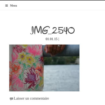
MyBlogMode
Menu
IMG_2540
|
01.01.15
Laisser un commentaire