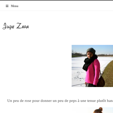
MyBlogMode
Menu
Jupe Zara
A Little Pi
13.02.12
Un peu de rose pour donner un peu de peps à une tenue plutôt ban