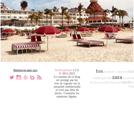
Retrouvez-moi sur:
MyBlogMode
v.2.0.
hm
fas
Baskets Converse
© 2011-2021
zara
a
x
h
V
,
Le contenu de ce blog
myblogmode
mode
Et
est protégé par les
Sandro
Baskets Isabel Marant
lois en vigueur sur la
Orig
propriété intellectuelle
et n'est pas libre de
droits. Consulter les
mentions légales.