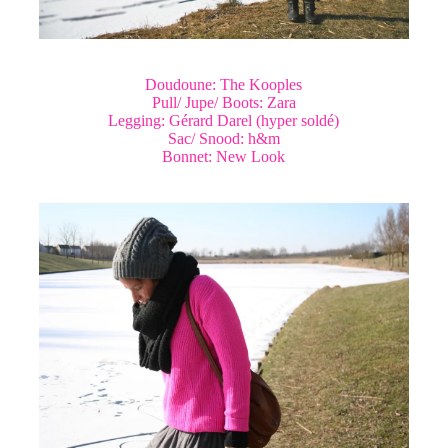
Doudoune: The Kooples
Pull/ Jupe/ Boots: Zara
Legging: Gérard Darel (hyper soldé)
Sac/ Snood: h&m
Bonnet: New Look