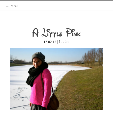
MyBlogMode
Menu
A Little Pink
|
Looks
13.02.12