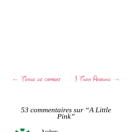
Navigation
←
Tenue de combat
I Turn Around
→
Article
53 commentaires sur “
A Little
Pink
”
Audrey