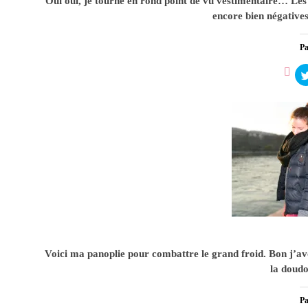
Oui oui, je tourne en rond point de vu vestimentaire… Les
encore bien négative
Pa
Tenue
0
Voici ma panoplie pour combattre le grand froid. Bon j’av
la doudo
Pa