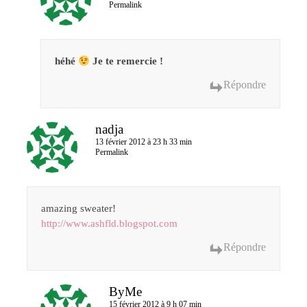
Permalink
héhé
Je te remercie !
Répondre
nadja
13 février 2012 à 23 h 33 min
Permalink
amazing sweater!
http://www.ashfld.blogspot.com
Répondre
ByMe
15 février 2012 à 9 h 07 min