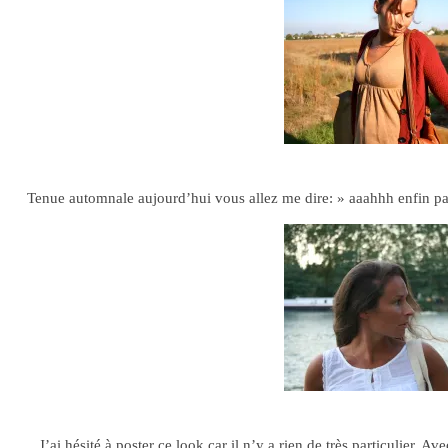
Mon gilet
19.10.11
Tenue automnale aujourd’hui vous allez me dire: » aaahhh enfin pas 
Sur le pon
19.08.11
J’ai hésité à poster ce look car il n’y a rien de très particulier. A