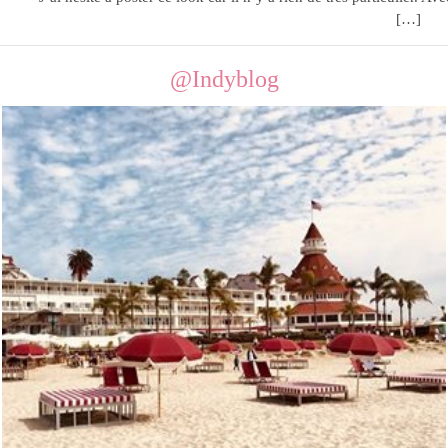
[…]
@Indyblog