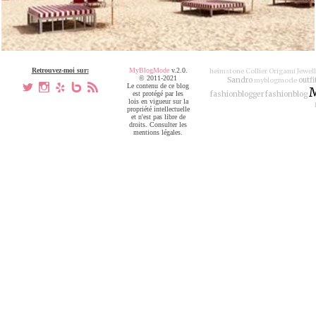
Retrouvez-moi sur:
MyBlogMode
v.2.0.
heimstone
Collier Origami Jewel
© 2011-2021
Sandro
outfi
myblogmode
a
x
h
V
,
Le contenu de ce blog
M
est protégé par les
fashionblogger
fashionblog
lois en vigueur sur la
propriété intellectuelle
et n'est pas libre de
droits. Consulter les
mentions légales.