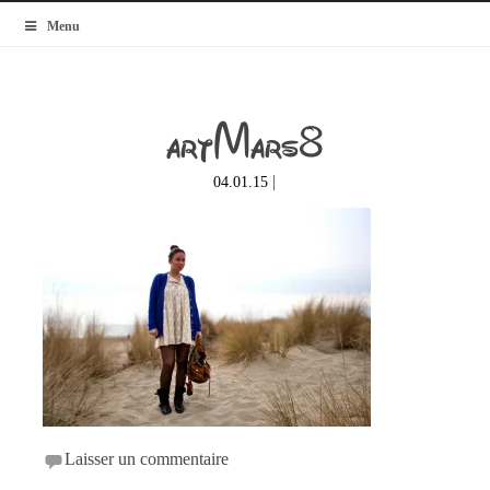
MyBlogMode
Menu
artMars8
|
04.01.15
Laisser un commentaire