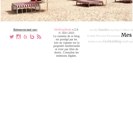
Retrouvez-moi sur:
MyBlogMode
v.2.0.
Sandro
mode
ray ban
Collier O
© 2011-2021
Mes 
Isabel Marant
Roseanna
a
x
h
V
,
Le contenu de ce blog
est protégé par les
fashionblog
heimstone
myblog
lois en vigueur sur la
propriété intellectuelle
et n'est pas libre de
droits. Consulter les
mentions légales.