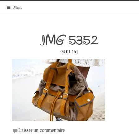
MyBlogMode
Menu
IMG_5352
|
04.01.15
Laisser un commentaire