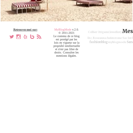
Retrouvez-moi sur:
MyBlogMode
v.2.0.
Mes
Collier Origami Jewellery
© 2011-2021
a
x
h
V
,
Le contenu de ce blog
Etc.
Roseanna
heimstone
Sac Jer
est protégé par les
fashionblog
San
myblogmode
lois en vigueur sur la
propriété intellectuelle
et n'est pas libre de
droits. Consulter les
mentions légales.