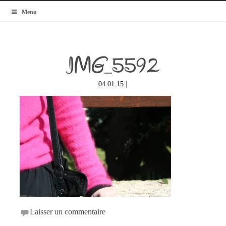
MyBlogMode
Menu
IMG_5592
|
04.01.15
Laisser un commentaire