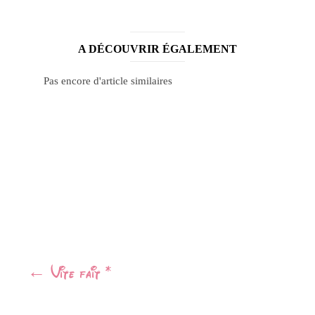
A DÉCOUVRIR ÉGALEMENT
Pas encore d'article similaires
Navigation
←
Vite fait *
Article