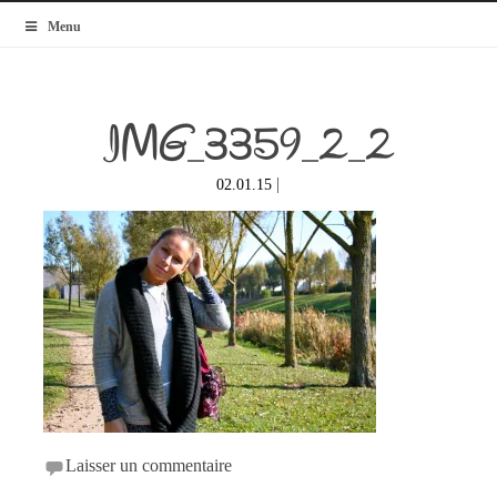
MyBlogMode
Menu
IMG_3359_2_2
|
02.01.15
Laisser un commentaire