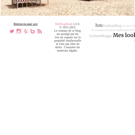
Retrouvez-moi sur:
MyBlogMode
v.2.0.
hm
fashionblog
mode
Col
© 2011-2021
Roseanna
Ba&sh
myblogmode
a
x
h
V
,
Le contenu de ce blog
Mes loo
est protégé par les
fashionblogger
lois en vigueur sur la
propriété intellectuelle
et n'est pas libre de
droits. Consulter les
mentions légales.