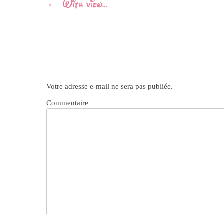
Navigation
←
With view…
Article
Votre adresse e-mail ne sera pas publiée.
Commentaire