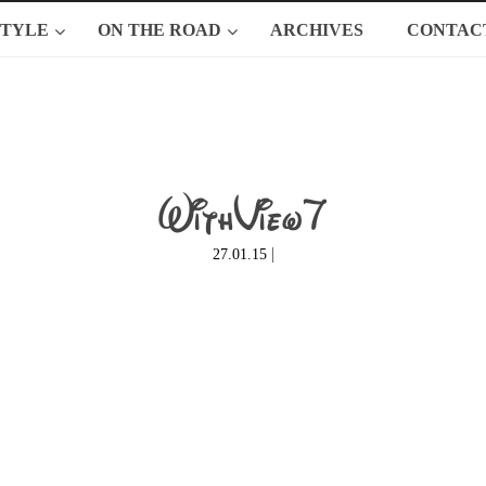
STYLE
ON THE ROAD
ARCHIVES
CONTAC
WithView7
|
27.01.15