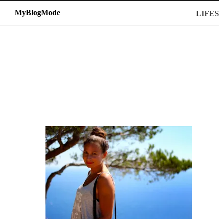
MyBlogMode
MyBlogMode
LIFE