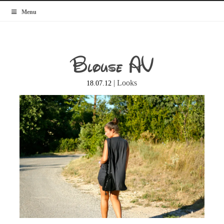
MyBlogMode
Menu
Blouse AV
|
Looks
18.07.12