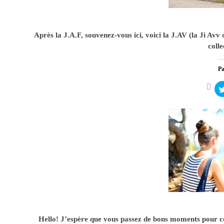
1
Après la J.A.F, souvenez-vous ici, voici la J.AV (la Ji A
coll
Pa
Ca
0
Hello! J’espère que vous passez de bons moments pour ce