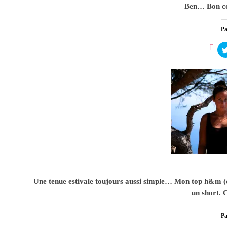
Ben… Bon co
Pa
Flow
2
Une tenue estivale toujours aussi simple… Mon top h&m (qu
un short. 
Pa