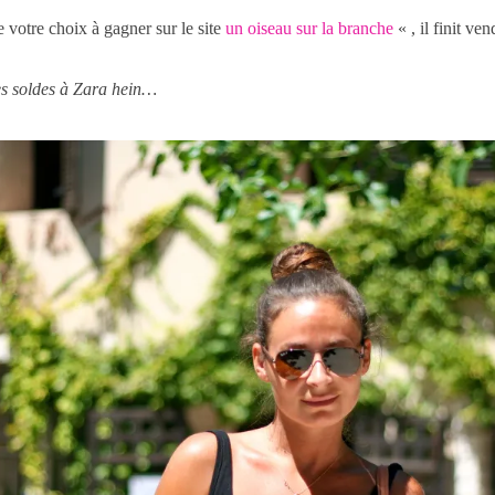
 votre choix à gagner sur le site
un oiseau sur la branche
« , il finit ven
 les soldes à Zara hein…