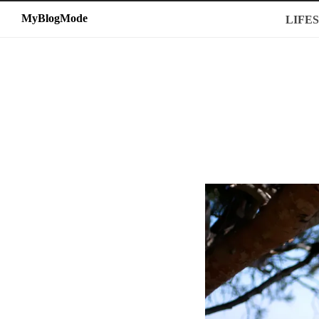
MyBlogMode
MyBlogMode
LIFE