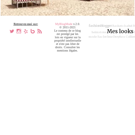
Retrouvez-moi sur:
MyBlogMode
v.2.0.
fashionblogger
Baskets Isabel 
© 2011-2021
Mes looks
a
x
h
V
,
Le contenu de ce blog
heimstone
est protégé par les
mode
Sac Jerôme Dreyfuss
Collie
lois en vigueur sur la
propriété intellectuelle
et n'est pas libre de
droits. Consulter les
mentions légales.