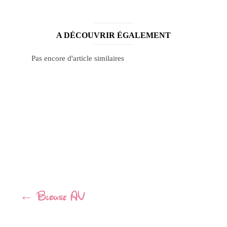
A DÉCOUVRIR ÉGALEMENT
Pas encore d'article similaires
Navigation
←
Blouse AV
Article