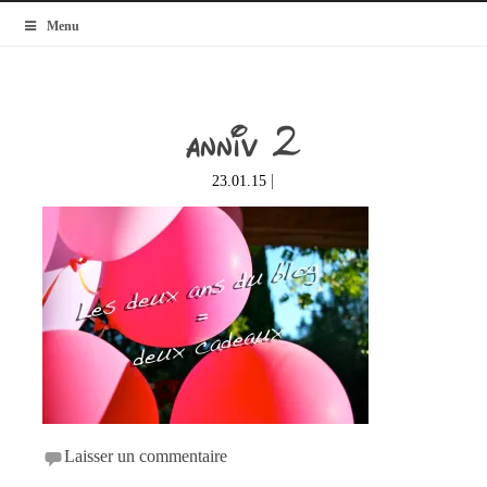
MyBlogMode
Menu
anniv 2
|
23.01.15
Laisser un commentaire