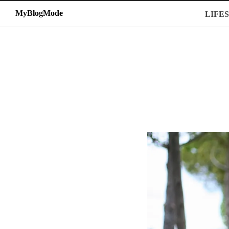
MyBlogMode
MyBlogMode
LIFE